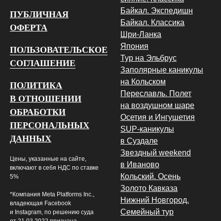
Байкал. Экспедишн
ПУБЛИЧНАЯ
Байкал. Классика
ОФЕРТА
Шри-Ланка
Япония
ПОЛЬЗОВАТЕЛЬСКОЕ
Тур на Эльбрус
СОГЛАШЕНИЕ
Заполярные каникулы
на Кольском
ПОЛИТИКА
Переславль
.
Полет
В ОТНОШЕНИИ
на воздушном шаре
ОБРАБОТКИ
Осетия и Ингушетия
ПЕРСОНАЛЬНЫХ
SUP-каникулы
ДАННЫХ
в Суздале
Звездный weekend
Цены, указанные на сайте,
в Иваново
включают в себя НДС по ставке
Кольский. Осень
5%
Золото Кавказа
*Компания Meta Platforms Inc.,
Нижний Новгород.
владеющая Facebook
Семейный тур
и Instagram, по решению суда
от 21.03.2022 признана