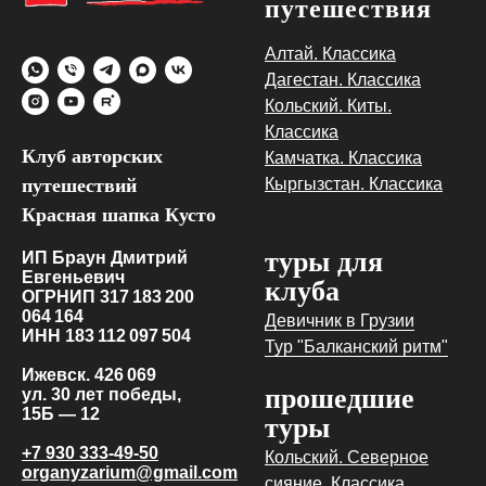
путешествия
Алтай. Классика
Дагестан. Классика
Кольский. Киты.
Классика
Клуб авторских
Камчатка. Классика
путешествий
Кыргызстан. Классика
Красная шапка Кусто
туры для
ИП Браун Дмитрий
Евгеньевич
клуба
ОГРНИП 317 183 200
064 164
Девичник в Грузии
ИНН 183 112 097 504
Тур "Балканский ритм"
Ижевск. 426 069
прошедшие
ул. 30 лет победы,
15Б — 12
туры
+7 930 333-49-50
Кольский. Северное
organyzarium@gmail.com
сияние. Классика